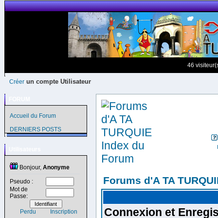
46 visiteur
un compte Utilisateur
Créer
FORUM
Accueil du Forum
DERNIERS POSTS
Utilisateurs
Bonjour,
Anonyme
Forums d'A TA TURQUI
Pseudo :
Mot de
Passe:
Connexion et Enregi
Perdu
Inscription