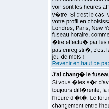
voir sont les heures a
v�tre. Si c'est le ca
votre profil en choisis
Londres, Paris, New Yo
fuseau horaire, comme 
�tre effectu� par les 
pas enregistr�, c'est l
jeu de mots !
Revenir en haut de pa
J'ai chang� le fuseau 
Si vous �tes s�r d'avoi
toujours diff�rente, l
l'heure d'�t�. Le fo
changement entre l'heu