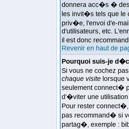
donnera acc�s � des f
les invit�s tels que l
priv�e, l'envoi d'e-ma
d'utilisateurs, etc. L'
il est donc recommand�
Revenir en haut de pa
Pourquoi suis-je d�
Si vous ne cochez pas
chaque visite
lorsque 
seulement connect� p
d'�viter une utilisatio
Pour rester connect�, 
pas recommand� si vou
partag�, exemple : bib