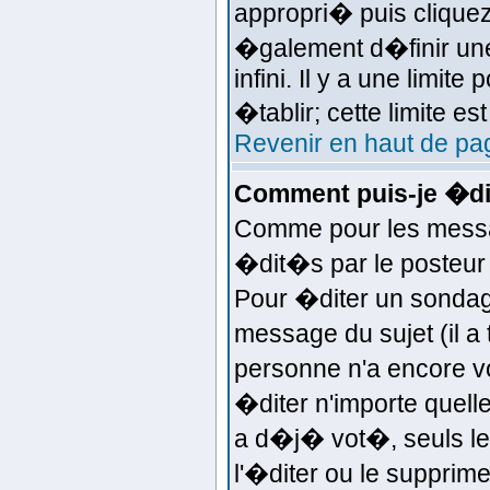
appropri� puis clique
�galement d�finir une
infini. Il y a une limi
�tablir; cette limite es
Revenir en haut de pa
Comment puis-je �di
Comme pour les messa
�dit�s par le posteur 
Pour �diter un sondage
message du sujet (il a
personne n'a encore v
�diter n'importe quell
a d�j� vot�, seuls le
l'�diter ou le supprime