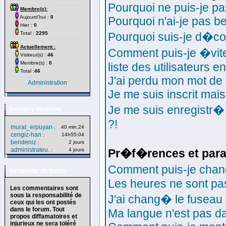
Pourquoi ne puis-je p
Membre(s):
Aujourd'hui :
0
Pourquoi n'ai-je pas b
Hier :
0
Total :
2295
Pourquoi suis-je d�c
Actuellement :
Comment puis-je �vite
Visiteur(s) :
46
Membre(s) :
0
liste des utilisateurs en
Total :
46
J'ai perdu mon mot de 
Administration
Je me suis inscrit mai
Je me suis enregistr�
Derniers Visiteurs
?!
murat_erpuyan
40 min.24
:
cengiz-han
14h55:04
:
bendeniz
2 jours
:
administrateu.
4 jours
Pr�f�rences et para
:
Comment puis-je cha
Nétiquette du forum
Les heures ne sont pas
Les commentaires sont
sous la responsabilité de
J'ai chang� le fuseau h
ceux qui les ont postés
dans le forum. Tout
Ma langue n'est pas dan
propos diffamatoires et
injurieux ne sera toléré