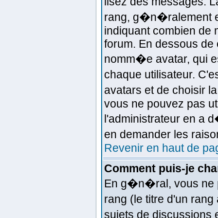
lisez des messages. L
rang, g�n�ralement el
indiquant combien de m
forum. En dessous de c
nomm�e avatar, qui e
chaque utilisateur. C'e
avatars et de choisir l
vous ne pouvez pas uti
l'administrateur en a 
en demander les raiso
Revenir en haut de pa
Comment puis-je cha
En g�n�ral, vous ne p
rang (le titre d'un ran
sujets de discussions e