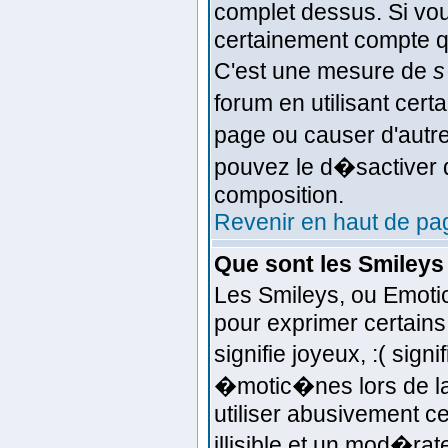
complet dessus. Si vou
certainement compte q
C'est une mesure de
s
forum en utilisant cert
page ou causer d'autr
pouvez le d�sactiver d
composition.
Revenir en haut de pa
Que sont les Smileys
Les Smileys, ou Emoti
pour exprimer certains 
signifie joyeux, :( sign
�motic�nes lors de l
utiliser abusivement c
illisible et un mod�ra