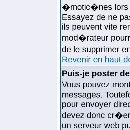
�motic�nes lors 
Essayez de ne pas 
ils peuvent vite re
mod�rateur pourr
de le supprimer e
Revenir en haut d
Puis-je poster d
Vous pouvez montr
messages. Toutefo
pour envoyer dire
devez donc cr�er 
un serveur web pu