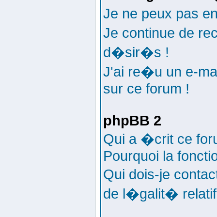
Je ne peux pas e
Je continue de re
d�sir�s !
J'ai re�u un e-ma
sur ce forum !
phpBB 2
Qui a �crit ce fo
Pourquoi la foncti
Qui dois-je conta
de l�galit� relati