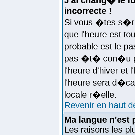
J'ai chang� le fu
incorrecte !
Si vous �tes s�r d
que l'heure est to
probable est le p
pas �t� con�u p
l'heure d'hiver et
l'heure sera d�ca
locale r�elle.
Revenir en haut d
Ma langue n'est p
Les raisons les pl