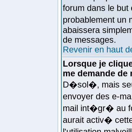
forum dans le but
probablement un m
abaissera simplem
de messages.
Revenir en haut d
Lorsque je clique 
me demande de m
D�sol�, mais seul
envoyer des e-mail
mail int�gr� au f
aurait activ� cett
l'utilisation malv