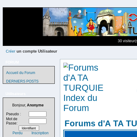
30 visiteur
un compte Utilisateur
Créer
FORUM
Accueil du Forum
DERNIERS POSTS
Utilisateurs
Bonjour,
Anonyme
Pseudo :
Mot de
Forums d'A TA T
Passe:
Perdu
Inscription