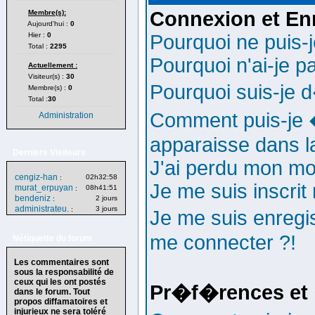
Connexion et En
Membre(s):
Aujourd'hui :
0
Hier :
0
Pourquoi ne puis-
Total :
2295
Pourquoi n'ai-je p
Actuellement :
Visiteur(s) :
30
Pourquoi suis-je
Membre(s) :
0
Total :
30
Comment puis-je �
Administration
apparaisse dans la 
Derniers Visiteurs
J'ai perdu mon mo
cengiz-han
02h32:58
:
Je me suis inscri
murat_erpuyan
08h41:51
:
bendeniz
2 jours
:
administrateu.
3 jours
:
Je me suis enregi
me connecter ?!
Nétiquette du forum
Les commentaires sont
sous la responsabilité de
ceux qui les ont postés
Pr�f�rences et 
dans le forum. Tout
propos diffamatoires et
injurieux ne sera toléré