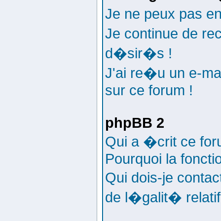
Je ne peux pas e
Je continue de re
d�sir�s !
J'ai re�u un e-ma
sur ce forum !
phpBB 2
Qui a �crit ce fo
Pourquoi la foncti
Qui dois-je conta
de l�galit� relati