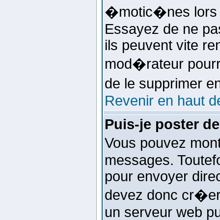
�motic�nes lors 
Essayez de ne pas 
ils peuvent vite re
mod�rateur pourr
de le supprimer e
Revenir en haut d
Puis-je poster d
Vous pouvez montr
messages. Toutefo
pour envoyer dire
devez donc cr�er 
un serveur web pu