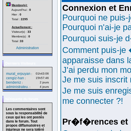
Connexion et En
Membre(s):
Aujourd'hui :
0
Hier :
0
Pourquoi ne puis-
Total :
2295
Pourquoi n'ai-je p
Actuellement :
Visiteur(s) :
33
Pourquoi suis-je
Membre(s) :
0
Total :
33
Comment puis-je �
Administration
apparaisse dans la 
Derniers Visiteurs
J'ai perdu mon mo
murat_erpuyan
01h43:06
:
Je me suis inscri
cengiz-han
15h57:46
:
bendeniz
2 jours
:
administrateu.
4 jours
:
Je me suis enregi
me connecter ?!
Nétiquette du forum
Les commentaires sont
sous la responsabilité de
ceux qui les ont postés
Pr�f�rences et 
dans le forum. Tout
propos diffamatoires et
injurieux ne sera toléré