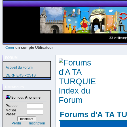
33 visiteur
un compte Utilisateur
Créer
FORUM
Accueil du Forum
DERNIERS POSTS
Utilisateurs
Bonjour,
Anonyme
Pseudo :
Mot de
Forums d'A TA T
Passe:
Perdu
Inscription