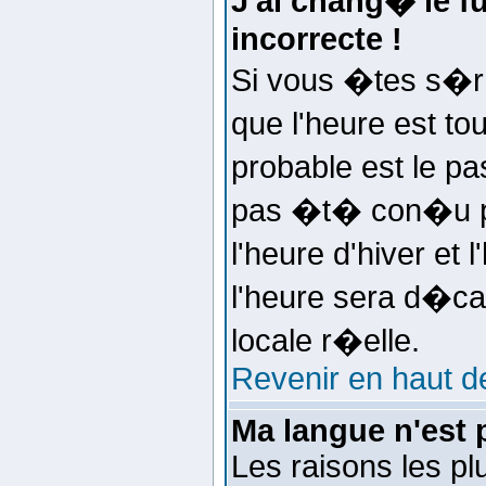
J'ai chang� le fu
incorrecte !
Si vous �tes s�r d
que l'heure est to
probable est le p
pas �t� con�u p
l'heure d'hiver et
l'heure sera d�ca
locale r�elle.
Revenir en haut d
Ma langue n'est p
Les raisons les pl