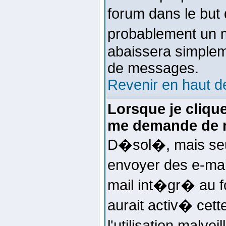
forum dans le but
probablement un m
abaissera simplem
de messages.
Revenir en haut d
Lorsque je clique 
me demande de m
D�sol�, mais seul
envoyer des e-mail
mail int�gr� au f
aurait activ� cett
l'utilisation malv