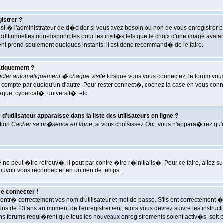
istrer ?
st � l'administrateur de d�cider si vous avez besoin ou non de vous enregistrer p
tionnelles non-disponibles pour les invit�s tels que le choix d'une image avatar,
ement prend seulement quelques instants; il est donc recommand� de le faire.
tiquement ?
cter automatiquement � chaque visite
lorsque vous vous connectez, le forum vo
tre compte par quelqu'un d'autre. Pour rester connect�, cochez la case en vous co
�que, cybercaf�, universit�, etc.
tilisateur apparaisse dans la liste des utilisateurs en ligne ?
ption
Cacher sa pr�sence en ligne
; si vous choisissez
Oui
, vous n'appara�trez qu
ne peut �tre retrouv�, il peut par contre �tre r�initialis�. Pour ce faire, allez s
pouvoir vous reconnecter en un rien de temps.
me connecter !
tr� correctement vos nom d'utilisateur et mot de passe. S'ils ont correctement �t�
oins de 13 ans
au moment de l'enregistrement, alors vous devrez suivre les instruct
ns forums requi�rent que tous les nouveaux enregistrements soient activ�s, soit p