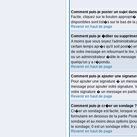
Comment puis-je poster un sujet dans
Facile, cliquez sur le bouton appropri� 
disponibles sont list�s sur le bas de la
Revenir en haut de page
Comment puis-je �diter ou supprime
A moins que vous soyez l'administrate
certain temps apr�s qu'il soit post�) e
de votre message en retournant le lire,
ou un administrateur �dite le message (
quelqu'un y a r�pondu.
Revenir en haut de page
Comment puis-je ajouter une signat
Pour ajouter une signature � un messag
message pour ajouter votre signature. 
votre signature � un message en particu
Revenir en haut de page
Comment puis-je cr�er un sondage ?
Cr�er un sondage est facile; lorsque vo
formulaire en dessous de la partie
Post
sondage et au moins deux options (pour
le sondage; 0 est un sondage infini. Il y
Revenir en haut de page