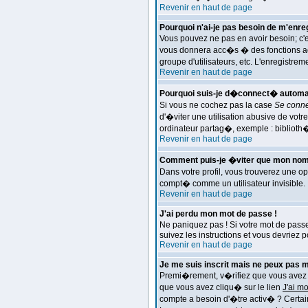
Revenir en haut de page
Pourquoi n'ai-je pas besoin de m'enreg
Vous pouvez ne pas en avoir besoin; c'e
vous donnera acc�s � des fonctions addi
groupe d'utilisateurs, etc. L'enregistr
Revenir en haut de page
Pourquoi suis-je d�connect� automa
Si vous ne cochez pas la case
Se conne
d'�viter une utilisation abusive de vo
ordinateur partag�, exemple : biblioth
Revenir en haut de page
Comment puis-je �viter que mon nom d'u
Dans votre profil, vous trouverez une o
compt� comme un utilisateur invisible.
Revenir en haut de page
J'ai perdu mon mot de passe !
Ne paniquez pas ! Si votre mot de passe 
suivez les instructions et vous devriez 
Revenir en haut de page
Je me suis inscrit mais ne peux pas 
Premi�rement, v�rifiez que vous avez en
que vous avez cliqu� sur le lien
J'ai m
compte a besoin d'�tre activ� ? Certai