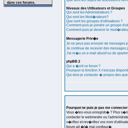
Que sont les Sujets de discussions verr
dans ces forums.
Niveaux des Utilisateurs et Groupes
Qui sont les Administrateurs ?
Qui sont les Mod�rateurs?
Que sont les groupes d'utilisateurs ?
Comment puis-je joindre un groupe d'uti
Comment puis-je devenir le mod�rateur 
Messagerie Priv�e
Je ne peux pas envoyer de messages p
Je continue de recevoir des messages
J'ai re�u un e-mail abusif ou de spamm
phpBB 2
Qui a �crit ce forum ?
Pourquoi la fonction X n'est pas disponi
Qui dois-je contacter � propos des ques
Pourquoi ne puis-je pas me connecter
Vous �tes-vous enregistr� ? Plus s�rie
contacter le webmestre ou l'administra
v�rifiez et rev�rifiez vos nom d'utilisa
forum ait �t� mal configur�.