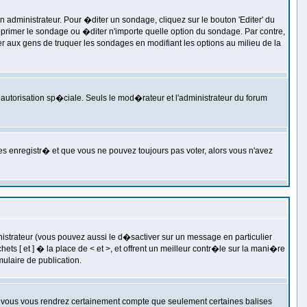
ministrateur. Pour �diter un sondage, cliquez sur le bouton 'Editer' du
pprimer le sondage ou �diter n'importe quelle option du sondage. Par contre,
r aux gens de truquer les sondages en modifiant les options au milieu de la
ne autorisation sp�ciale. Seuls le mod�rateur et l'administrateur du forum
tes enregistr� et que vous ne pouvez toujours pas voter, alors vous n'avez
strateur (vous pouvez aussi le d�sactiver sur un message en particulier
s [ et ] � la place de < et >, et offrent un meilleur contr�le sur la mani�re
mulaire de publication.
r, vous vous rendrez certainement compte que seulement certaines balises