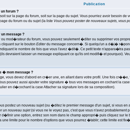
Publication
 un forum ?
soit sur la page du forum, soit sur la page du sujet. Vous pourriez avoir besoin de 
 page du forum ou du sujet (la liste
Vous pouvez poster de nouveaux sujets, vous pou
r un message ?
ur ou mod�rateur du forum, vous pouvez seulement �diter ou supprimer vos prop
n cliquant sur le bouton
Editer
du message concern�. Si quelqu'un a d�j� r�pondu 
 indiquant le nombre de fois que vous l'avez �dit�. Ce petit texte n'appara�tra p
ils devraient laisser un message expliquant ce qu'ils ont modifi� et pourquoi). Ve
ure � mon message ?
e, vous devez d'abord en cr�er une, en allant dans votre profil. Une fois cr��e
Vous pouvez aussi ajouter votre signature � tous vos messages en cochant la case
lier en d�cochant la case Attacher sa signature lors de sa composition).
us postez un nouveau sujet (ou �ditez le premier message d'un sujet, si vous en av
er un nouveau sujet
(si vous ne le voyez pas, c'est que vous n'avez probablement pa
 d�finir une option, entrez son nom dans le champ appropri� puis cliquez sur le
 a une limite pour le nombre d'options que vous pourrez �tablir; cette limite est fix