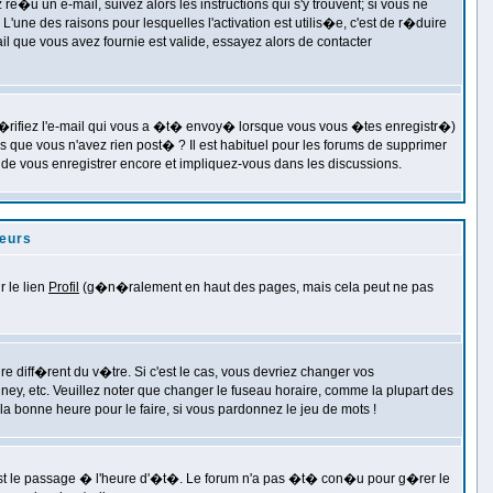
�u un e-mail, suivez alors les instructions qui s'y trouvent; si vous ne
'une des raisons pour lesquelles l'activation est utilis�e, c'est de r�duire
 que vous avez fournie est valide, essayez alors de contacter
(v�rifiez l'e-mail qui vous a �t� envoy� lorsque vous vous �tes enregistr�)
s que vous n'avez rien post� ? Il est habituel pour les forums de supprimer
de vous enregistrer encore et impliquez-vous dans les discussions.
eurs
 le lien
Profil
(g�n�ralement en haut des pages, mais cela peut ne pas
e diff�rent du v�tre. Si c'est le cas, vous devriez changer vos
ney, etc. Veuillez noter que changer le fuseau horaire, comme la plupart des
la bonne heure pour le faire, si vous pardonnez le jeu de mots !
e est le passage � l'heure d'�t�. Le forum n'a pas �t� con�u pour g�rer le