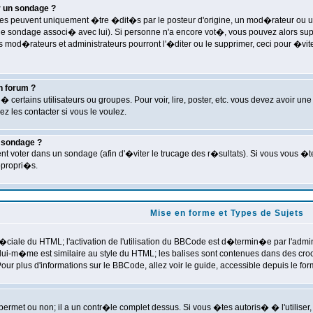
 un sondage ?
peuvent uniquement �tre �dit�s par le posteur d'origine, un mod�rateur ou un ad
 le sondage associ� avec lui). Si personne n'a encore vot�, vous pouvez alors su
mod�rateurs et administrateurs pourront l'�diter ou le supprimer, ceci pour �vite
n forum ?
� certains utilisateurs ou groupes. Pour voir, lire, poster, etc. vous devez avoir u
 les contacter si vous le voulez.
n sondage ?
ent voter dans un sondage (afin d'�viter le trucage des r�sultats). Si vous vous �
ppropri�s.
Mise en forme et Types de Sujets
ale du HTML; l'activation de l'utilisation du BBCode est d�termin�e par l'admini
ui-m�me est similaire au style du HTML; les balises sont contenues dans des crochet
ur plus d'informations sur le BBCode, allez voir le guide, accessible depuis le for
permet ou non; il a un contr�le complet dessus. Si vous �tes autoris� � l'utilise