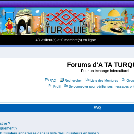
43 visiteur(s) et 0 membre(s) en ligne.
Forums d'A TA TURQ
Pour un échange interculturel
FAQ
Rechercher
Liste des Membres
Group
Profil
Se connecter pour vérifier ses messages pr
m
FAQ
?
strer ?
iquement ?
ilisateur apparaisse dans la liste des utilisateurs en ligne ?