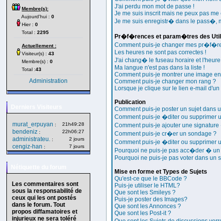
J'ai perdu mon mot de passe !
Membre(s):
Je me suis inscrit mais ne peux pas me 
Aujourd'hui :
0
Je me suis enregistr� dans le pass�, 
Hier :
0
Total :
2295
Pr�f�rences et param�tres des Util
Comment puis-je changer mes pr�f�r
Actuellement :
Les heures ne sont pas correctes !
Visiteur(s) :
43
J'ai chang� le fuseau horaire et l'heure 
Membre(s) :
0
Ma langue n'est pas dans la liste !
Total :
43
Comment puis-je montrer une image en 
Administration
Comment puis-je changer mon rang ?
Lorsque je clique sur le lien e-mail d'u
Publication
Derniers Visiteurs
Comment puis-je poster un sujet dans u
Comment puis-je �diter ou supprimer 
murat_erpuyan
21h49:28
:
Comment puis-je ajouter une signatur
bendeniz
22h06:27
:
Comment puis-je cr�er un sondage ?
administrateu.
2 jours
:
Comment puis-je �diter ou supprimer 
cengiz-han
7 jours
:
Pourquoi ne puis-je pas acc�der � un
Pourquoi ne puis-je pas voter dans un
Nétiquette du forum
Mise en forme et Types de Sujets
Qu'est-ce que le BBCode ?
Les commentaires sont
Puis-je utiliser le HTML?
sous la responsabilité de
Que sont les Smileys ?
ceux qui les ont postés
Puis-je poster des Images?
dans le forum. Tout
Que sont les Annonces ?
propos diffamatoires et
Que sont les Post-it ?
injurieux ne sera toléré