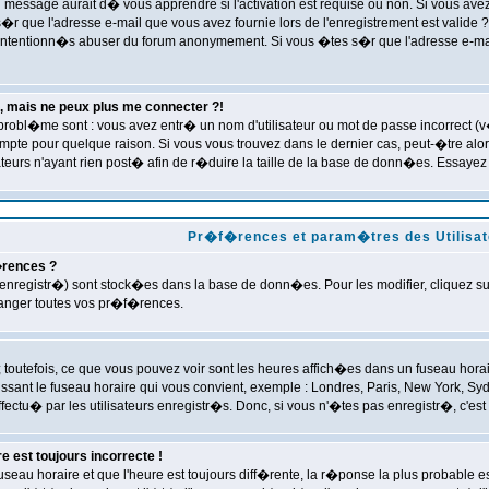
essage aurait d� vous apprendre si l'activation est requise ou non. Si vous avez re
r que l'adresse e-mail que vous avez fournie lors de l'enregistrement est valide ? L
alintentionn�s abuser du forum anonymement. Si vous �tes s�r que l'adresse e-mail
, mais ne peux plus me connecter ?!
 probl�me sont : vous avez entr� un nom d'utilisateur ou mot de passe incorrect 
mpte pour quelque raison. Si vous vous trouvez dans le dernier cas, peut-�tre alor
eurs n'ayant rien post� afin de r�duire la taille de la base de donn�es. Essayez 
Pr�f�rences et param�tres des Utilisat
rences ?
nregistr�) sont stock�es dans la base de donn�es. Pour les modifier, cliquez sur
hanger toutes vos pr�f�rences.
 toutefois, ce que vous pouvez voir sont les heures affich�es dans un fuseau horair
ssant le fuseau horaire qui vous convient, exemple : Londres, Paris, New York, Syd
ectu� par les utilisateurs enregistr�s. Donc, si vous n'�tes pas enregistr�, c'est 
e est toujours incorrecte !
fuseau horaire et que l'heure est toujours diff�rente, la r�ponse la plus probabl