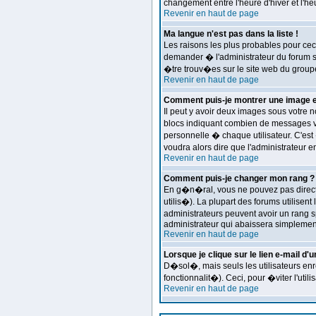
changement entre l'heure d'hiver et l'h
Revenir en haut de page
Ma langue n'est pas dans la liste !
Les raisons les plus probables pour ceci
demander � l'administrateur du forum s'i
�tre trouv�es sur le site web du groupe
Revenir en haut de page
Comment puis-je montrer une image e
Il peut y avoir deux images sous votre
blocs indiquant combien de messages vo
personnelle � chaque utilisateur. C'est 
voudra alors dire que l'administrateur 
Revenir en haut de page
Comment puis-je changer mon rang ?
En g�n�ral, vous ne pouvez pas directem
utilis�). La plupart des forums utilise
administrateurs peuvent avoir un rang s
administrateur qui abaissera simplemen
Revenir en haut de page
Lorsque je clique sur le lien e-mail d
D�sol�, mais seuls les utilisateurs enr
fonctionnalit�). Ceci, pour �viter l'uti
Revenir en haut de page