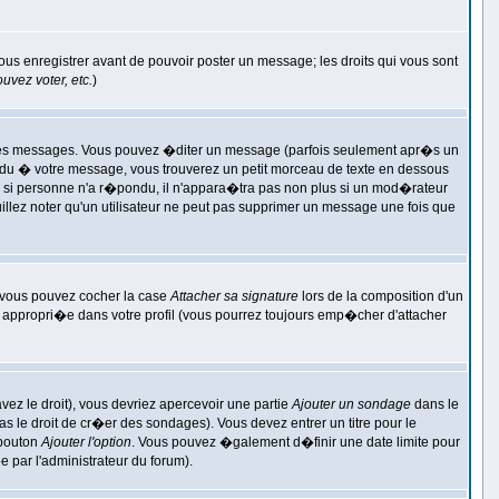
vous enregistrer avant de pouvoir poster un message; les droits qui vous sont
vez voter, etc.
)
res messages. Vous pouvez �diter un message (parfois seulement apr�s un
� votre message, vous trouverez un petit morceau de texte en dessous
as si personne n'a r�pondu, il n'appara�tra pas non plus si un mod�rateur
uillez noter qu'un utilisateur ne peut pas supprimer un message une fois que
, vous pouvez cocher la case
Attacher sa signature
lors de la composition d'un
 appropri�e dans votre profil (vous pourrez toujours emp�cher d'attacher
ez le droit), vous devriez apercevoir une partie
Ajouter un sondage
dans le
s le droit de cr�er des sondages). Vous devez entrer un titre pour le
 bouton
Ajouter l'option
. Vous pouvez �galement d�finir une date limite pour
�e par l'administrateur du forum).