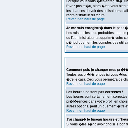
Lorsque vous vous �tes enregistr�, un m
l'avez pas re�u, alors �tes-vous bien s�
les chances de voir des utilisateurs m
l'administrateur du forum.
Revenir en haut de page
Je me suis enregistr� dans le pass�
Les raisons les plus probables pour ce
ou l'administrateur a supprim� votre co
p�riodiquement les comptes des utilisat
Revenir en haut de page
Comment puis-je changer mes pr�f�
Toutes vos pr�f�rences (si vous �tes e
�tre le cas). Ceci vous permettra de c
Revenir en haut de page
Les heures ne sont pas correctes !
Les heures sont certainement correctes;
pr�f�rences dans votre profil en choisi
autres options, peut uniquement �tre eff
Revenir en haut de page
J'ai chang� le fuseau horaire et l'heur
Si vous �tes s�r d'avoir choisi le bon 