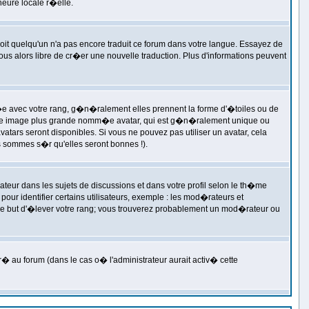
heure locale r�elle.
 soit quelqu'un n'a pas encore traduit ce forum dans votre langue. Essayez de
vous alors libre de cr�er une nouvelle traduction. Plus d'informations peuvent
i�e avec votre rang, g�n�ralement elles prennent la forme d'�toiles ou de
er une image plus grande nomm�e avatar, qui est g�n�ralement unique ou
vatars seront disponibles. Si vous ne pouvez pas utiliser un avatar, cela
s sommes s�r qu'elles seront bonnes !).
ateur dans les sujets de discussions et dans votre profil selon le th�me
our identifier certains utilisateurs, exemple : les mod�rateurs et
s le but d'�lever votre rang; vous trouverez probablement un mod�rateur ou
� au forum (dans le cas o� l'administrateur aurait activ� cette