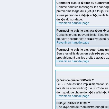
Comment puis-je �diter ou supprimer
Comme pour les messages, les sondages 
premier message du sujet (il a toujours
si une personne a d�j� vot�, seuls les 
dur�e du sondage.
Revenir en haut de page
Pourquoi ne puis-je pas acc�der � u
Certains forums peuvent limiter l'acc�s 
peuvent accorder cet acc�s; vous pouvez
Revenir en haut de page
Pourquoi ne puis-je pas voter dans u
Seuls les utilisateurs enregistr�s peuv
probablement pas les droits d'acc�s a
Revenir en haut de page
Qu'est-ce que le BBCode ?
Le BBCode est une impl�mentation sp�ci
lors de sa composition). Le BBCode en l
dont quelque chose doit �tre affich�. Po
Revenir en haut de page
Puis-je utiliser le HTML?
Ceci d�pend de l'administrateur qui le 