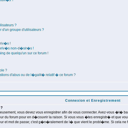
ouill�s ?
lisateurs ?
d'un groupe d'utilisateurs ?
riv�s !
 priv�s non-d�sir�s !
ing de quelqu'un sur ce forum !
ble ?
tions d'abus ou de l�galit� relatif � ce forum ?
Connexion et Enregistrement
 ?
usement, vous devez vous enregistrer afin de vous connecter. Avez-vous �t� banni
teur du forum pour en d�couvrir la raison. Si vous vous �tes enregistr� et que vo
teur et mot de passe; c'est g�n�ralement de l� que vient le probl�me. Si cela ne fo