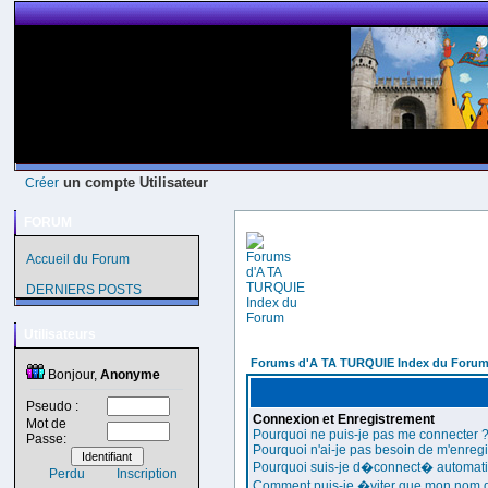
un compte Utilisateur
Créer
FORUM
Accueil du Forum
DERNIERS POSTS
Utilisateurs
Forums d'A TA TURQUIE Index du Foru
Bonjour,
Anonyme
Pseudo :
Connexion et Enregistrement
Mot de
Pourquoi ne puis-je pas me connecter 
Passe:
Pourquoi n'ai-je pas besoin de m'enregi
Pourquoi suis-je d�connect� automat
Perdu
Inscription
Comment puis-je �viter que mon nom d'ut