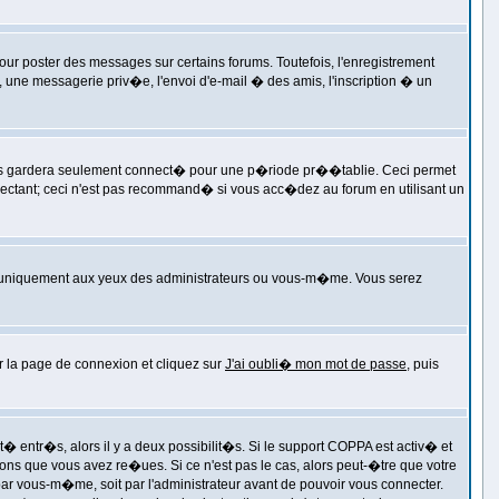
our poster des messages sur certains forums. Toutefois, l'enregistrement
 une messagerie priv�e, l'envoi d'e-mail � des amis, l'inscription � un
us gardera seulement connect� pour une p�riode pr��tablie. Ceci permet
nnectant; ceci n'est pas recommand� si vous acc�dez au forum en utilisant un
'uniquement aux yeux des administrateurs ou vous-m�me. Vous serez
ur la page de connexion et cliquez sur
J'ai oubli� mon mot de passe
, puis
 entr�s, alors il y a deux possibilit�s. Si le support COPPA est activ� et
ions que vous avez re�ues. Si ce n'est pas le cas, alors peut-�tre que votre
ar vous-m�me, soit par l'administrateur avant de pouvoir vous connecter.