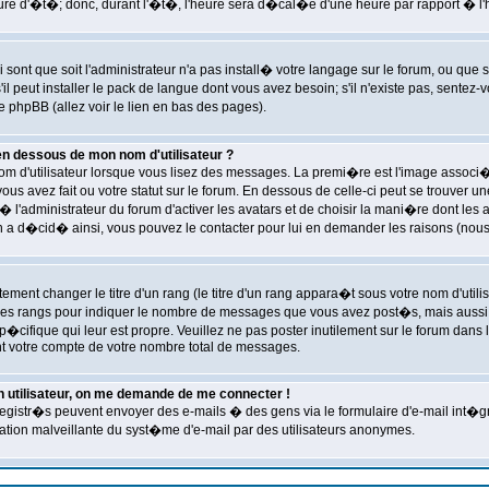
eure d'�t�; donc, durant l'�t�, l'heure sera d�cal�e d'une heure par rapport � l'
 sont que soit l'administrateur n'a pas install� votre langage sur le forum, ou que
l peut installer le pack de langue dont vous avez besoin; s'il n'existe pas, sentez-
 phpBB (allez voir le lien en bas des pages).
n dessous de mon nom d'utilisateur ?
 nom d'utilisateur lorsque vous lisez des messages. La premi�re est l'image assoc
us avez fait ou votre statut sur le forum. En dessous de celle-ci peut se trouv
� l'administrateur du forum d'activer les avatars et de choisir la mani�re dont les a
en a d�cid� ainsi, vous pouvez le contacter pour lui en demander les raisons (nou
ent changer le titre d'un rang (le titre d'un rang appara�t sous votre nom d'utilis
nt les rangs pour indiquer le nombre de messages que vous avez post�s, mais aussi p
p�cifique qui leur est propre. Veuillez ne pas poster inutilement sur le forum dan
t votre compte de votre nombre total de messages.
'un utilisateur, on me demande de me connecter !
egistr�s peuvent envoyer des e-mails � des gens via le formulaire d'e-mail int�gr
lisation malveillante du syst�me d'e-mail par des utilisateurs anonymes.